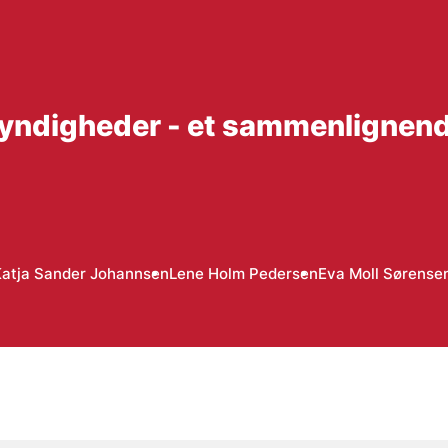
ndigheder - et sammenlignende
atja Sander Johannsen
Lene Holm Pedersen
Eva Moll Sørense