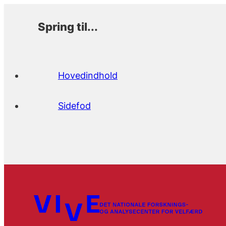
Spring til...
Hovedindhold
Sidefod