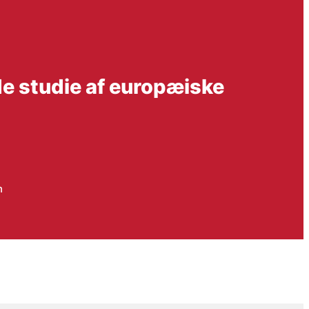
 studie af europæiske
n