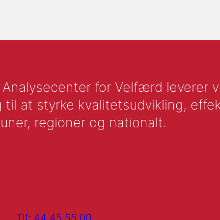
nalysecenter for Velfærd leverer vid
l at styrke kvalitetsudvikling, effek
uner, regioner og nationalt.
Tlf: 44 45 55 00