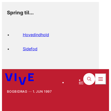
Spring til...
Hovedindhold
Sidefod
en
BOGBIDRAG
1. JUN 1997