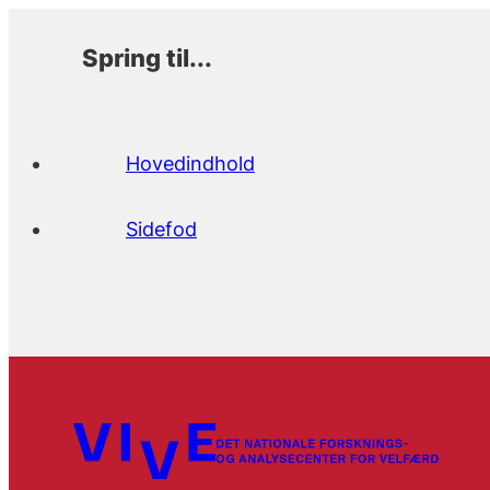
Spring til...
Hovedindhold
Sidefod