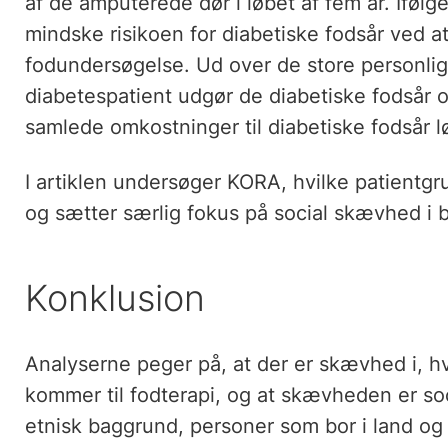
af de amputerede dør i løbet af fem år. Iføl
mindske risikoen for diabetiske fodsår ved at
fodundersøgelse. Ud over de store personli
diabetespatient udgør de diabetiske fodsår 
samlede omkostninger til diabetiske fodsår løb
I artiklen undersøger KORA, hvilke patientg
og sætter særlig fokus på social skævhed i 
Konklusion
Analyserne peger på, at der er skævhed i, h
kommer til fodterapi, og at skævheden er so
etnisk baggrund, personer som bor i land 