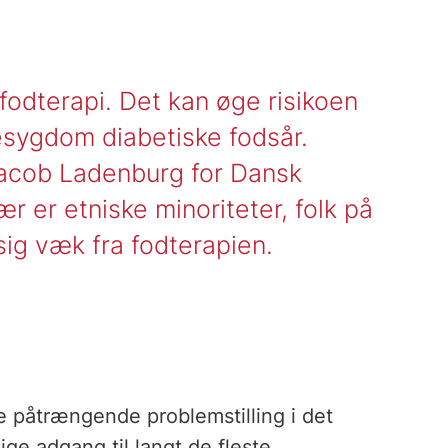
l fodterapi. Det kan øge risikoen
gesygdom diabetiske fodsår.
Jacob Ladenburg for Dansk
 er etniske minoriteter, folk på
sig væk fra fodterapien.
 påtrængende problemstilling i det
ge adgang til langt de fleste