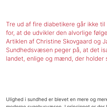
Tre ud af fire diabetikere går ikke ti
for, at de udvikler den alvorlige føl
Artiklen af Christine Skovgaard og 
Sundhedsvæsen peger på, at det især
landet, enlige og mænd, der holder 
Ulighed i sundhed er blevet en mere og mere
moderne sygehusvæsen. I princippet er der li