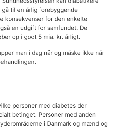
ge Sundhedsstyrelsen kan diabetikere
 gå til en årlig forebyggende
ge konsekvenser for den enkelte
også en udgift for samfundet. De
er op i godt 5 mia. kr. årligt.
rupper man i dag når og måske ikke når
behandlingen.
vilke personer med diabetes der
cialt betinget. Personer med anden
og yderområderne i Danmark og mænd og