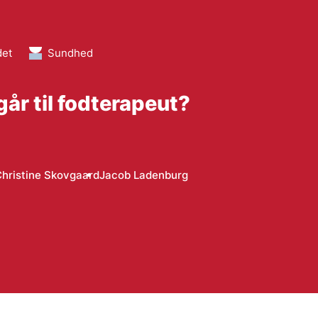
det
Sundhed
år til fodterapeut?
hristine Skovgaard
Jacob Ladenburg