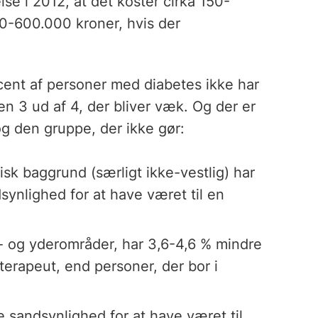
se i 2012, at det koster cirka 150-
00-600.000 kroner, hvis der
ocent af personer med diabetes ikke har
en 3 ud af 4, der bliver væk. Og der er
 og den gruppe, der ikke gør:
k baggrund (særligt ikke-vestlig) har
ynlighed for at have været til en
- og yderområder, har 3,6-4,6 % mindre
terapeut, end personer, der bor i
 sandsynlighed for at have været til