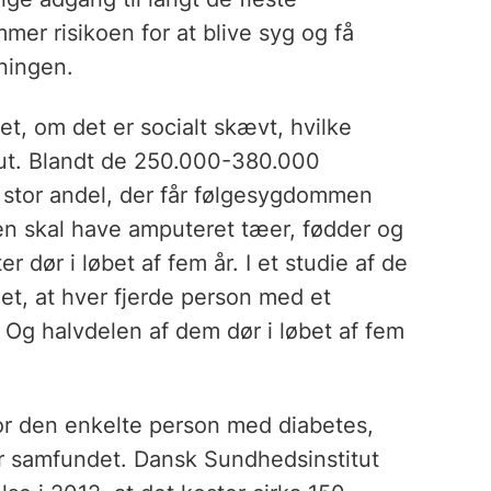
er risikoen for at blive syg og få
ningen.
t, om det er socialt skævt, hvilke
eut. Blandt de 250.000-380.000
n stor andel, der får følgesygdommen
nten skal have amputeret tæer, fødder og
 dør i løbet af fem år. I et studie af de
det, at hver fjerde person med et
. Og halvdelen af dem dør i løbet af fem
or den enkelte person med diabetes,
or samfundet. Dansk Sundhedsinstitut