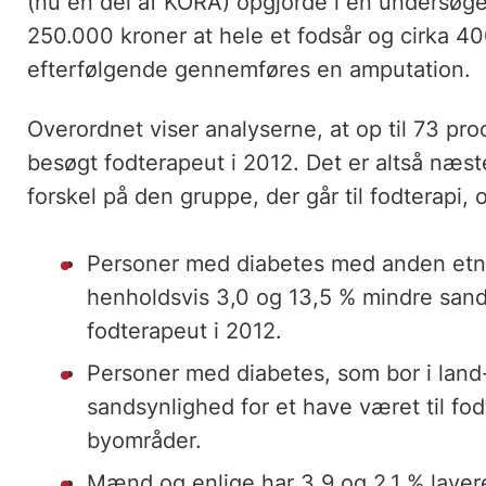
(nu en del af KORA) opgjorde i en undersøgel
250.000 kroner at hele et fodsår og cirka 4
efterfølgende gennemføres en amputation.
Overordnet viser analyserne, at op til 73 pr
besøgt fodterapeut i 2012. Det er altså næst
forskel på den gruppe, der går til fodterapi,
Personer med diabetes med anden etnis
henholdsvis 3,0 og 13,5 % mindre sands
fodterapeut i 2012.
Personer med diabetes, som bor i land
sandsynlighed for et have været til fod
byområder.
Mænd og enlige har 3,9 og 2,1 % lavere