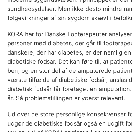
sundhedsydelser. Men ikke desto mindre ramm
følgevirkninger af sin sygdom skævt i befolk
KORA har for Danske Fodterapeuter analysere
personer med diabetes, der går til fodterap
danskere, der har diabetes, er der nemlig e
diabetiske fodsår. Det kan føre til, at patie
ben, og en stor del af de amputerede patienter
værste tilfælde af diabetiske fodsår, anslås 
diabetisk fodsår får foretaget en amputation
år. Så problemstillingen er yderst relevant.
Ud over de store personlige konsekvenser f
udgør de diabetiske fodsår også en udgift f