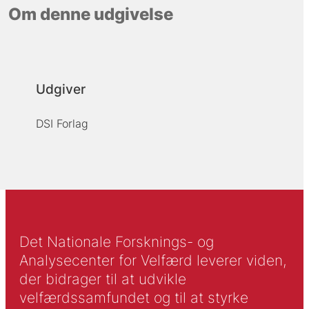
Om denne udgivelse
Udgiver
DSI Forlag
Det Nationale Forsknings- og
Analysecenter for Velfærd leverer viden,
der bidrager til at udvikle
velfærdssamfundet og til at styrke