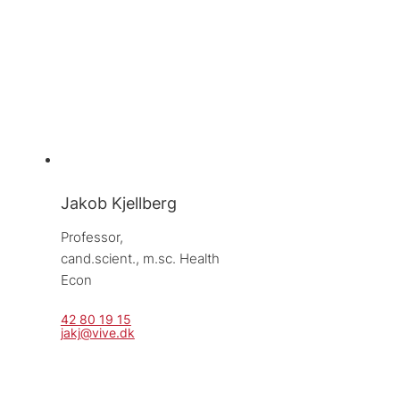
Jakob Kjellberg
Professor, 
cand.scient., m.sc. Health 
Econ
42 80 19 15
jakj@vive.dk