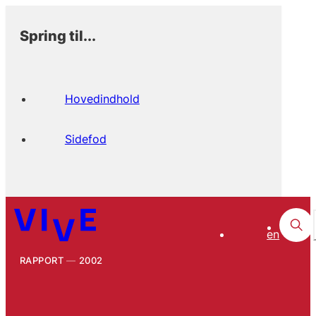
Spring til...
Hovedindhold
Sidefod
en
RAPPORT
2002