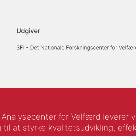
Udgiver
SFI - Det Nationale Forskningscenter for Velfær
nalysecenter for Velfærd leverer vid
l at styrke kvalitetsudvikling, effek