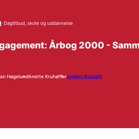
Dagtilbud, skole og uddannelse
ngagement: Årbog 2000 - Samm
Jan Høgelund
Anette Kruhøffer
Anders Rosdahl