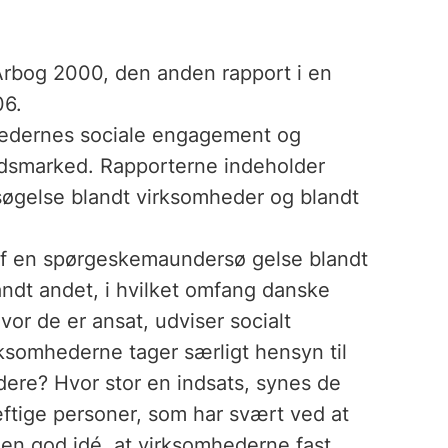
Årbog 2000, den anden rapport i en
06.
mhedernes sociale engagement og
jdsmarked. Rapporterne indeholder
søgelse blandt virksomheder og blandt
af en spørgeskemaundersø gelse blandt
ndt andet, i hvilket omfang danske
or de er ansat, udviser socialt
somhederne tager særligt hensyn til
dere? Hvor stor en indsats, synes de
æftige personer, som har svært ved at
 en god idé, at virksomhederne fast