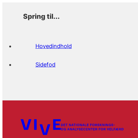
Spring til...
Hovedindhold
Sidefod