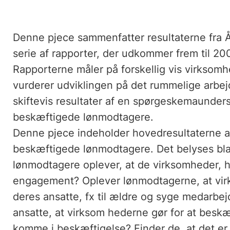
Denne pjece sammenfatter resultaterne fra 
serie af rapporter, der udkommer frem til 20
Rapporterne måler på forskellig vis virkso
vurderer udviklingen på det rummelige arbe
skiftevis resultater af en spørgeskemaunder
beskæftigede lønmodtagere.
Denne pjece indeholder hovedresultaterne 
beskæftigede lønmodtagere. Det belyses bla
lønmodtagere oplever, at de virksomheder, hv
engagement? Oplever lønmodtagerne, at virk
deres ansatte, fx til ældre og syge medarbej
ansatte, at virksom hederne gør for at besk
komme i beskæftigelse? Finder de, at det er