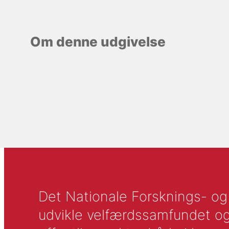
Om denne udgivelse
Det Nationale Forsknings- og A
udvikle velfærdssamfundet og ti