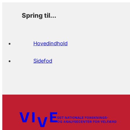
Spring til...
Hovedindhold
Sidefod