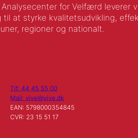
nalysecenter for Velfærd leverer vid
l at styrke kvalitetsudvikling, effek
uner, regioner og nationalt.
Tlf: 44 45 55 00
Mail: vive@vive.dk
EAN: 5798000354845
CVR: 23 15 51 17