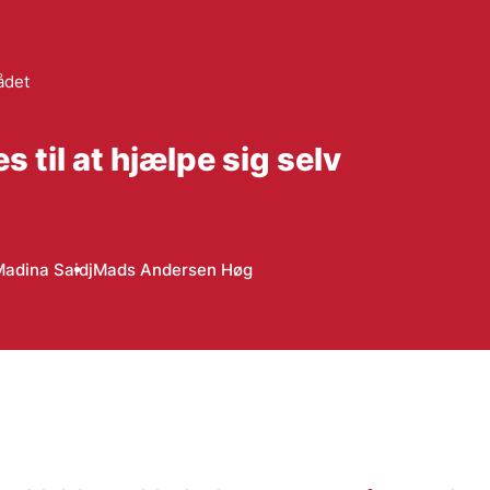
ådet
 til at hjælpe sig selv
adina Saidj
Mads Andersen Høg