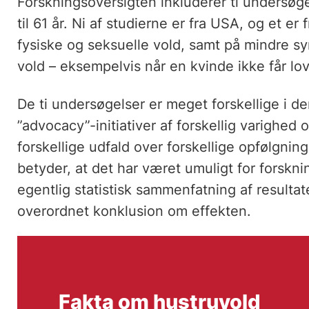
Forskningsoversigten inkluderer ti undersøge
til 61 år. Ni af studierne er fra USA, og et e
fysiske og seksuelle vold, samt på mindre s
vold – eksempelvis når en kvinde ikke får lov
De ti undersøgelser er meget forskellige i 
”advocacy”-initiativer af forskellig varighed
forskellige udfald over forskellige opfølgnin
betyder, at det har været umuligt for forskni
egentlig statistisk sammenfatning af resultat
overordnet konklusion om effekten.
Fakta om hustruvold