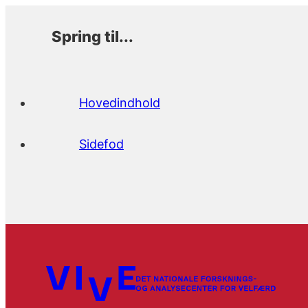
Spring til...
Hovedindhold
Sidefod