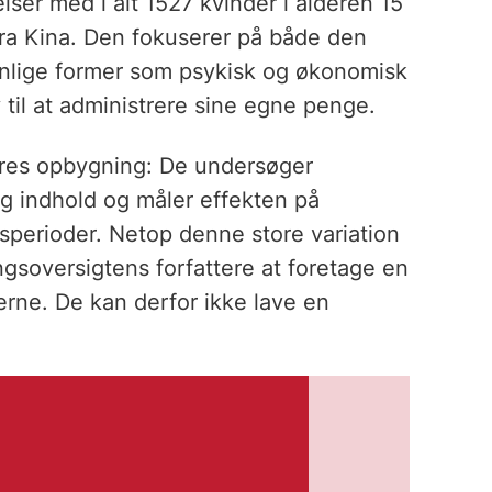
lser med i alt 1527 kvinder i alderen 15
r fra Kina. Den fokuserer på både den
ynlige former som psykisk og økonomisk
 til at administrere sine egne penge.
deres opbygning: De undersøger
 og indhold og måler effekten på
gsperioder. Netop denne store variation
ngsoversigtens forfattere at foretage en
erne. De kan derfor ikke lave en