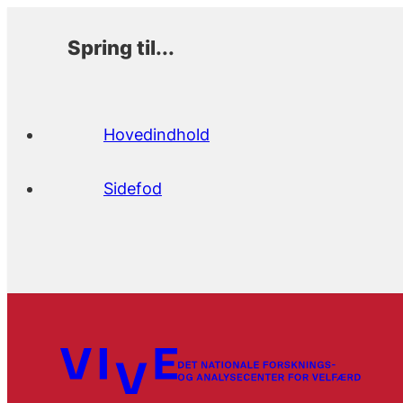
Spring til...
Hovedindhold
Sidefod