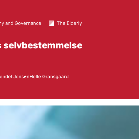
y and Governance
The Elderly
res selvbestemmelse
Vendel Jensen
Helle Gransgaard