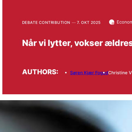
Econom
DEBATE CONTRIBUTION
7. OKT 2025
Når vi lytter, vokser æld
AUTHORS:
Søren Kjær Foged
Christine 