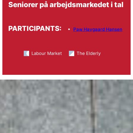
Seniorer på arbejdsmarkedet i tal
PARTICIPANTS:
Paw Havgaard Hansen
Labour Market
The Elderly