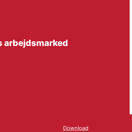
ns arbejdsmarked
Download
Hent litteraturoversi