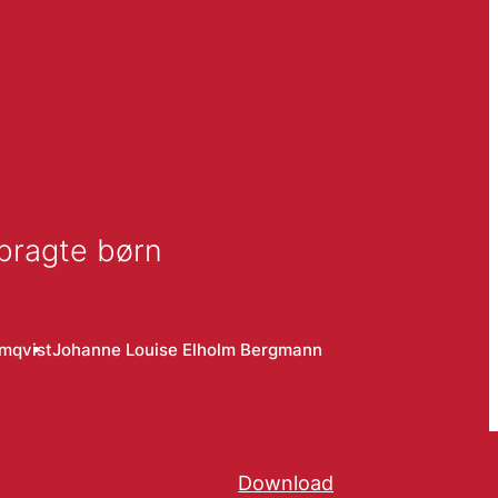
nbragte børn
mqvist
Johanne Louise Elholm Bergmann
Download
Hent rapporten Dynam