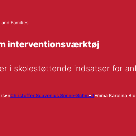
 and Families
 interventionsværktøj
r i skolestøttende indsatser for a
ersen
Christoffer Scavenius Sonne-Schmidt
Emma Karolina Blo