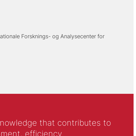
ationale Forsknings- og Analysecenter for
knowledge that contributes to
ment, efficiency