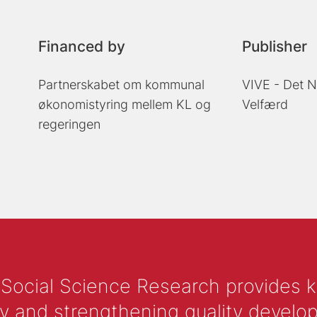
Financed by
Publisher
Partnerskabet om kommunal
VIVE - Det N
økonomistyring mellem KL og
Velfærd
regeringen
 Social Science Research provides 
y and strengthening quality develop