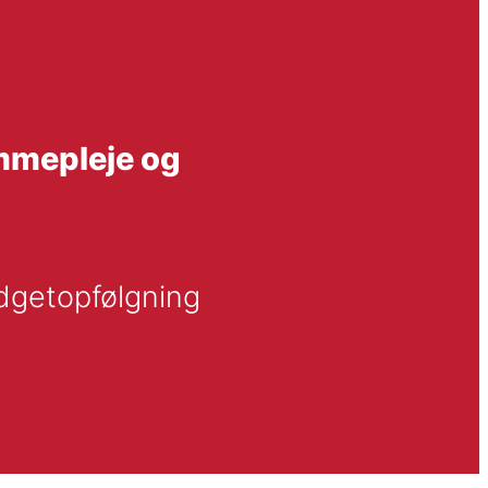
mmepleje og
dgetopfølgning