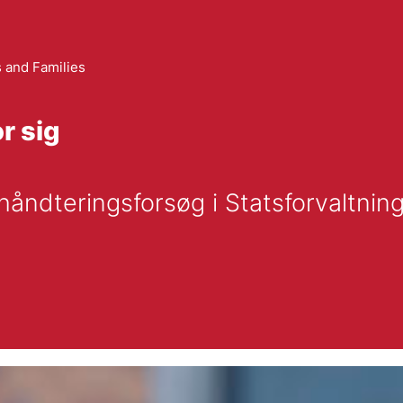
 and Families
r sig
thåndteringsforsøg i Statsforvaltnin