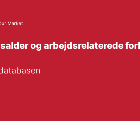
our Market
salder og arbejdsrelaterede for
edatabasen