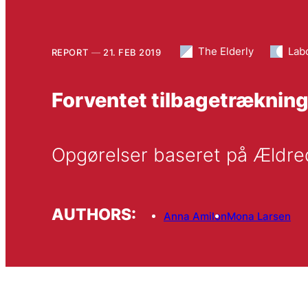
The Elderly
Lab
REPORT
21. FEB 2019
Forventet tilbagetrækning
Opgørelser baseret på Ældr
AUTHORS:
Anna Amilon
Mona Larsen