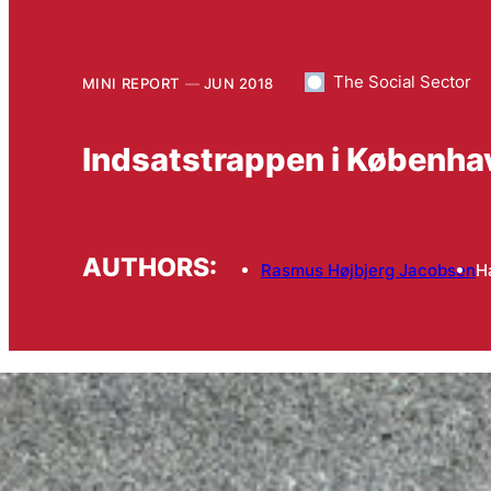
The Social Sector
MINI REPORT
JUN 2018
Indsatstrappen i Køben
AUTHORS:
Rasmus Højbjerg Jacobsen
H