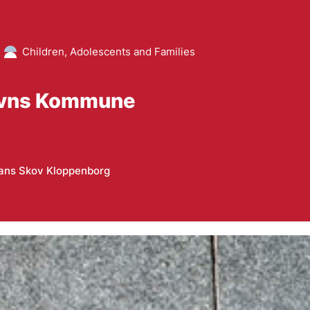
Children, Adolescents and Families
havns Kommune
ans Skov Kloppenborg