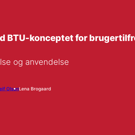
 BTU-konceptet for brugertil
else og anvendelse
eif Olsen
Lena Brogaard