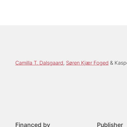
Camilla T. Dalsgaard
Søren Kjær Foged
Kasp
Financed by
Publisher