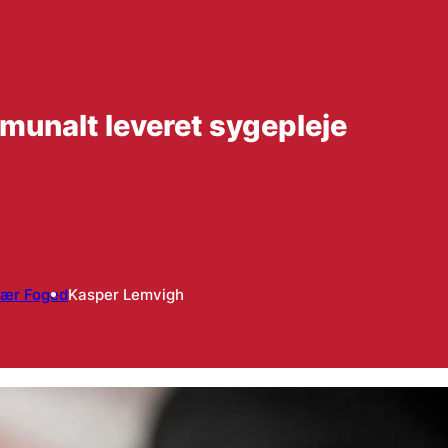
munalt leveret sygepleje
jær Foged
Kasper Lemvigh