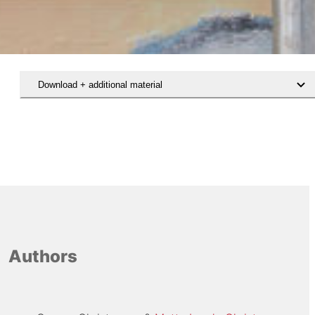
Download + additional material
Hent hæftet Tryghed og trivsel i de udsatte boligområder
Authors