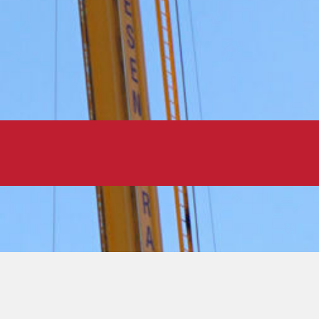
Kasper Lemvigh
Cand.scient.pol.