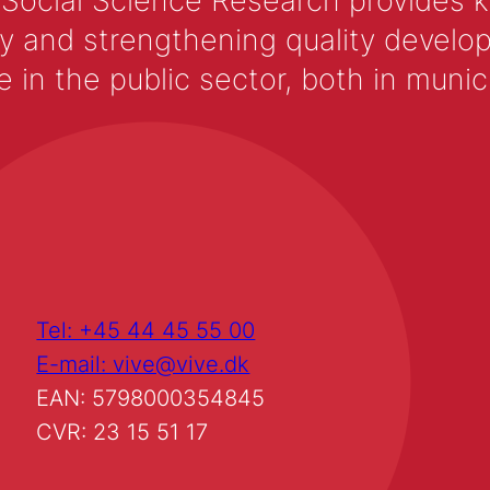
 Social Science Research provides 
y and strengthening quality develop
 the public sector, both in municip
Tel: +45 44 45 55 00
E-mail: vive@vive.dk
EAN: 5798000354845
CVR: 23 15 51 17