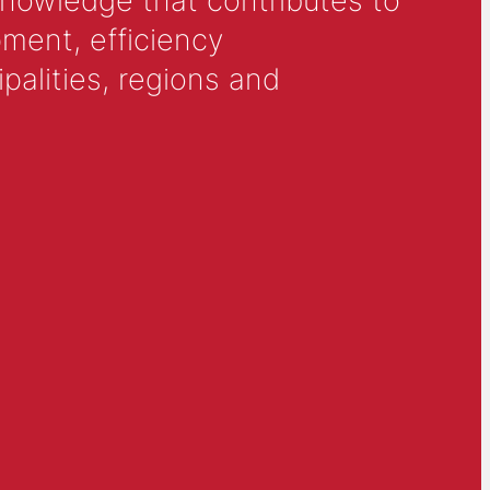
knowledge that contributes to
ment, efficiency
alities, regions and