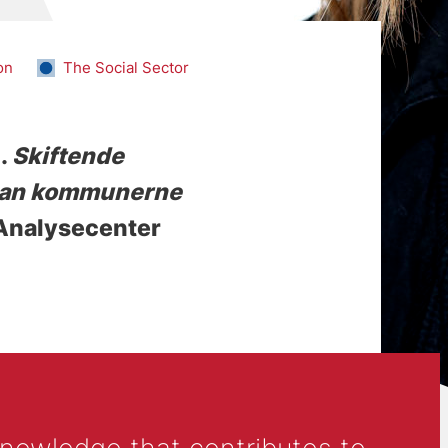
on
The Social Sector
.
Skiftende
 kan kommunerne
 Analysecenter