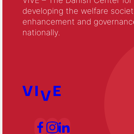
VIVE – The Danish Center for
developing the welfare societ
enhancement and governance in
nationally.