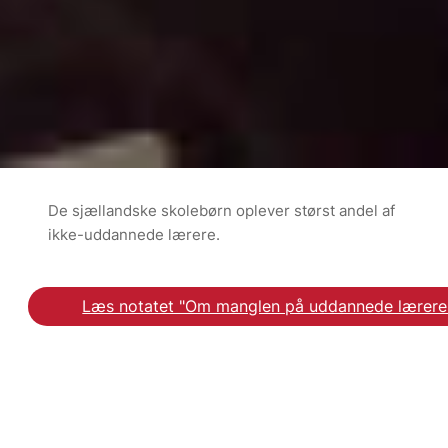
De sjællandske skolebørn oplever størst andel af
ikke-uddannede lærere.
Læs notatet "Om manglen på uddannede lærere