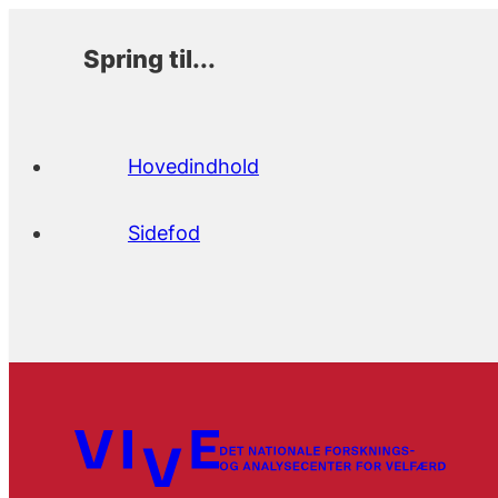
Spring til...
Hovedindhold
Sidefod