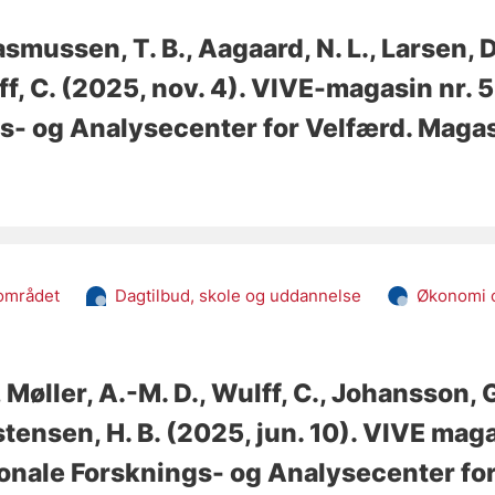
asmussen, T. B.
, Aagaard, N. L.
, Larsen, D
ff, C.
(2025, nov. 4).
VIVE-magasin nr. 5
s- og Analysecenter for Velfærd. Magas
området
Dagtilbud, skole og uddannelse
Økonomi o
, Møller, A.-M. D.
, Wulff, C.
, Johansson, 
stensen, H. B.
(2025, jun. 10).
VIVE magas
ionale Forsknings- og Analysecenter fo