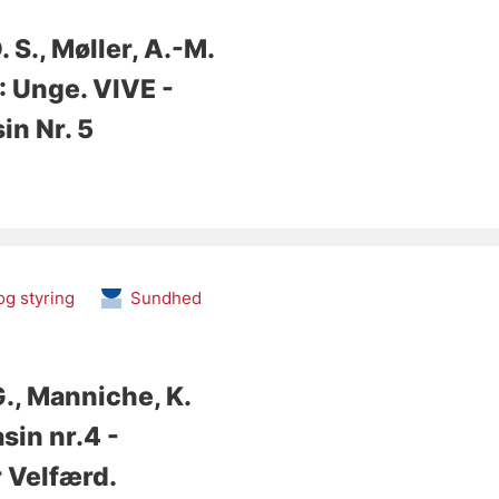
. S.
, Møller, A.-M.
: Unge
. VIVE -
in Nr. 5
g styring
Sundhed
G.
, Manniche, K.
in nr.4 -
r Velfærd.