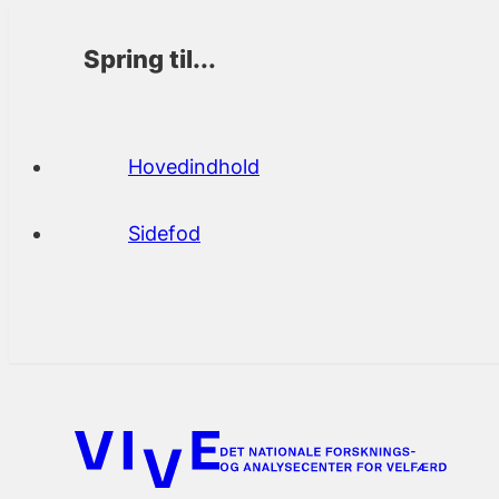
Spring til...
Hovedindhold
Sidefod