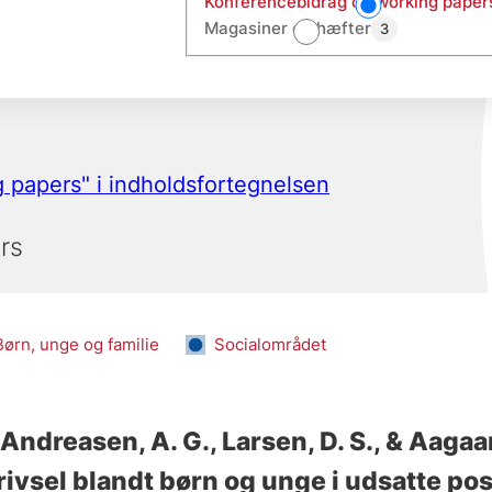
Konferencebidrag og working paper
Magasiner og hæfter
3
g papers" i indholdsfortegnelsen
rs
Børn, unge og familie
Socialområdet
, Andreasen, A. G.
, Larsen, D. S.
, & Aagaar
ivsel blandt børn og unge i udsatte po