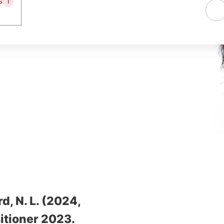
s
1
d, N. L.
(2024,
sitioner 2023
.