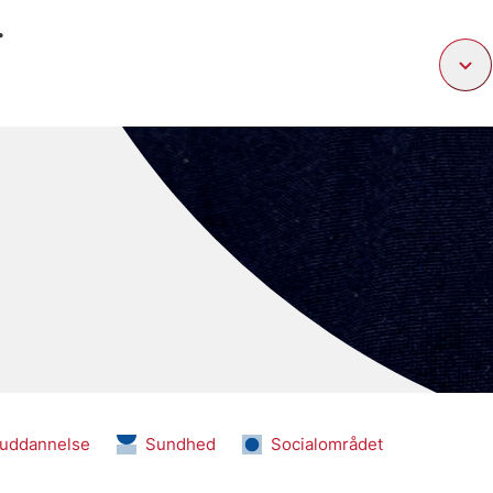
.
g uddannelse
Sundhed
Socialområdet