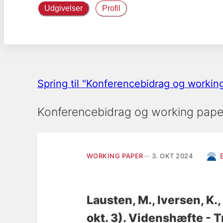
Udgivelser
Profil
Spring til "Konferencebidrag og workin
Konferencebidrag og working pape
WORKING PAPER
3. OKT 2024
Lausten, M.
, Iversen, K.
okt. 3).
Videnshæfte - Tr