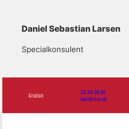
Daniel Sebastian Larsen
Specialkonsulent
33 48 09 86
English
dasl@vive.dk