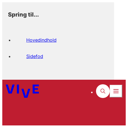
Spring til...
Hovedindhold
Sidefod