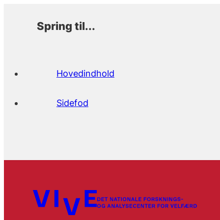
Spring til...
Hovedindhold
Sidefod