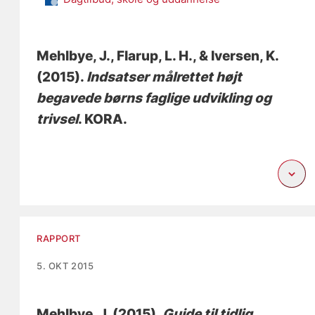
Mehlbye, J.
, Flarup, L. H.
, & Iversen, K.
(2015).
Indsatser målrettet højt
begavede børns faglige udvikling og
trivsel
. KORA.
RAPPORT
5. OKT 2015
Mehlbye, J.
(2015).
Guide til tidlig