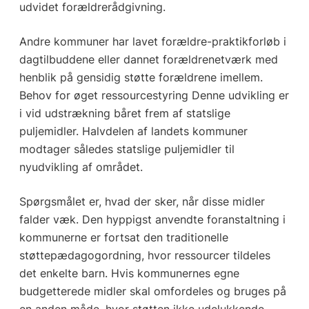
udvidet forældrerådgivning.
Andre kommuner har lavet forældre-praktikforløb i
dagtilbuddene eller dannet forældrenetværk med
henblik på gensidig støtte forældrene imellem.
Behov for øget ressourcestyring Denne udvikling er
i vid udstrækning båret frem af statslige
puljemidler. Halvdelen af landets kommuner
modtager således statslige puljemidler til
nyudvikling af området.
Spørgsmålet er, hvad der sker, når disse midler
falder væk. Den hyppigst anvendte foranstaltning i
kommunerne er fortsat den traditionelle
støttepædagogordning, hvor ressourcer tildeles
det enkelte barn. Hvis kommunernes egne
budgetterede midler skal omfordeles og bruges på
en anden måde, hvor støtten ikke udelukkende