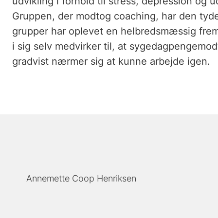
udvikling i forhold til stress, depression og
Gruppen, der modtog coaching, har den tyde
grupper har oplevet en helbredsmæssig fremg
i sig selv medvirker til, at sygedagpengemod
gradvist nærmer sig at kunne arbejde igen.
Annemette Coop Henriksen