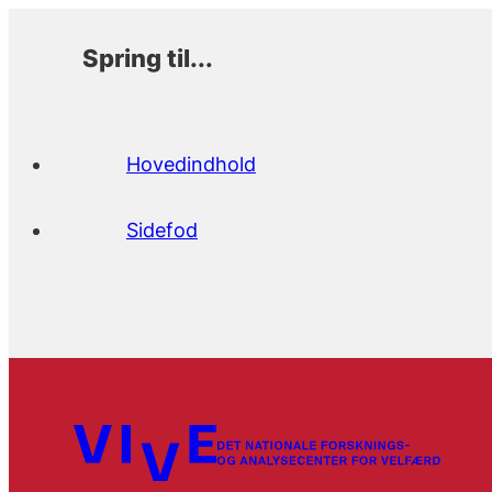
Spring til...
Hovedindhold
Sidefod