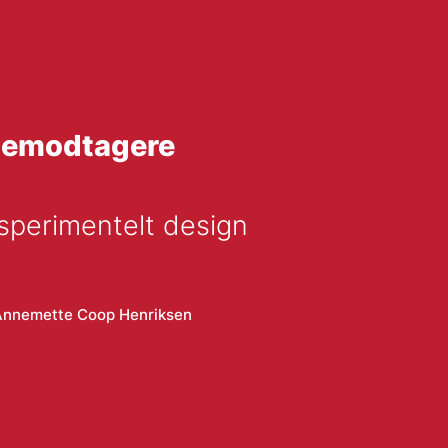
gemodtagere
sperimentelt design
Annemette Coop Henriksen