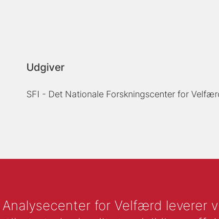
Udgiver
SFI - Det Nationale Forskningscenter for Velfær
nalysecenter for Velfærd leverer vid