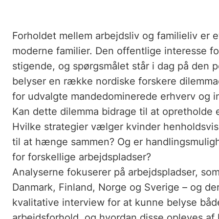
Forholdet mellem arbejdsliv og familieliv er 
moderne familier. Den offentlige interesse f
stigende, og spørgsmålet står i dag på den p
belyser en række nordiske forskere dilemmaet
for udvalgte mandedominerede erhverv og i
Kan dette dilemma bidrage til at opretholde
Hvilke strategier vælger kvinder henholdsvis 
til at hænge sammen? Og er handlingsmulighe
for forskellige arbejdspladser?
Analyserne fokuserer på arbejdspladser, som 
Danmark, Finland, Norge og Sverige – og der
kvalitative interview for at kunne belyse båd
arbejdsforhold, og hvordan disse opleves a