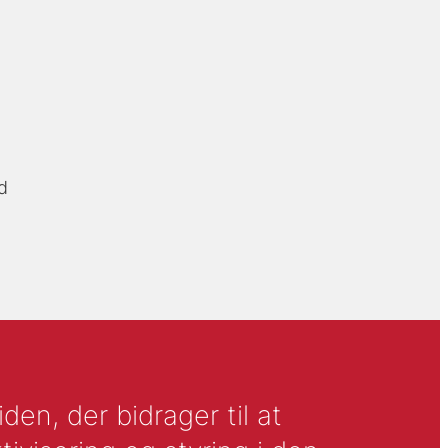
d
en, der bidrager til at