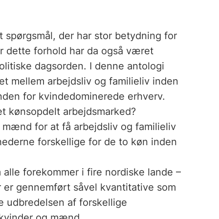
et spørgsmål, der har stor betydning for
or dette forhold har da også været
olitiske dagsorden. I denne antologi
 mellem arbejdsliv og familieliv inden
nden for kvindedominerede erhverv.
 et kønsopdelt arbejdsmarked?
mænd for at få arbejdsliv og familieliv
derne forskellige for de to køn inden
alle forekommer i fire nordiske lande –
 er gennemført såvel kvantitative som
e udbredelsen af forskellige
f kvinder og mænd.