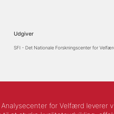
Udgiver
SFI - Det Nationale Forskningscenter for Velfær
nalysecenter for Velfærd leverer vid