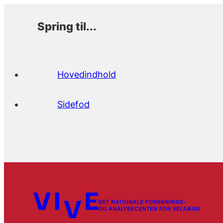
Spring til...
Hovedindhold
Sidefod