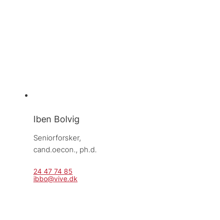
Iben Bolvig
Seniorforsker, 
cand.oecon., ph.d.
24 47 74 85
ibbo@vive.dk