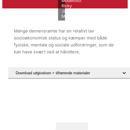
Modelfoto:
Ricky
John
Molloy/VIVE
Mange demensramte har en relativt lav
socioøkonomisk status og kæmper med både
fysiske, mentale og sociale udfordringer, som de
kan have svært ved at håndtere.
Download udgivelsen + tilhørende materialer
Hent rapporten Enlige med demens