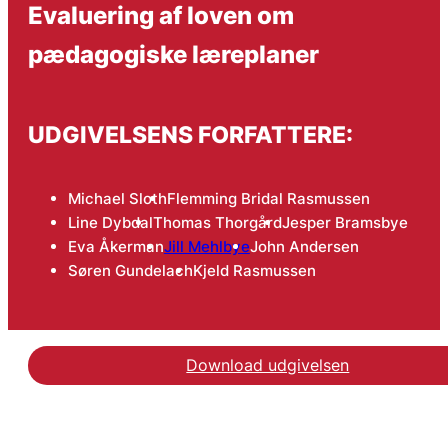
Evaluering af loven om
pædagogiske læreplaner
UDGIVELSENS FORFATTERE:
Michael Sloth
Flemming Bridal Rasmussen
Line Dybdal
Thomas Thorgård
Jesper Bramsbye
Eva Åkerman
Jill Mehlbye
John Andersen
Søren Gundelach
Kjeld Rasmussen
Download udgivelsen