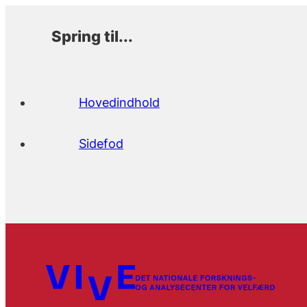
Spring til...
Hovedindhold
Sidefod