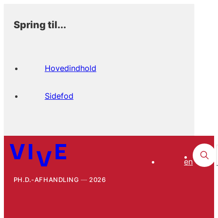
Spring til...
Hovedindhold
Sidefod
en
PH.D.-AFHANDLING
2026