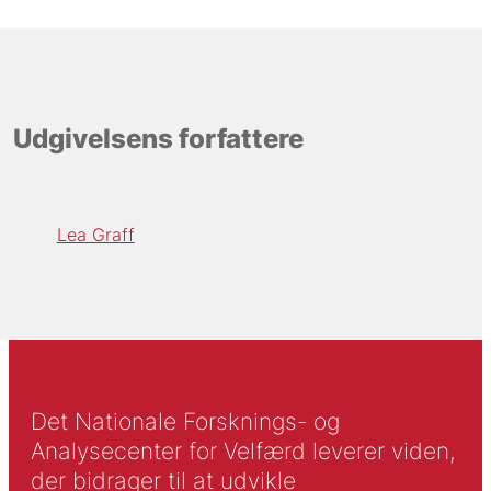
Udgivelsens forfattere
Lea Graff
Det Nationale Forsknings- og
Analysecenter for Velfærd leverer viden,
der bidrager til at udvikle