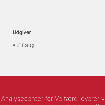
Udgiver
AKF Forlag
nalysecenter for Velfærd leverer vid