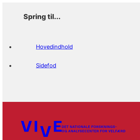
Spring til...
Hovedindhold
Sidefod