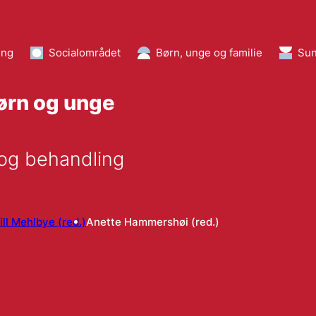
ing
Socialområdet
Børn, unge og familie
Su
ørn og unge
 og behandling
ill Mehlbye (red.)
Anette Hammershøi (red.)