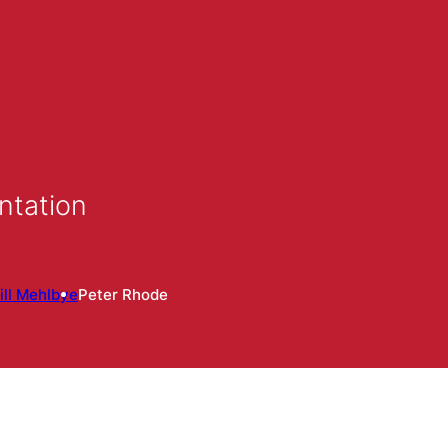
ntation
ill Mehlbye
Peter Rhode