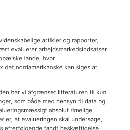
idenskabelige artikler og rapporter,
imært evaluerer arbejdsmarkedsindsatser
ropæiske lande, hvor
fx det nordamerikanske kan siges at
en har vi afgrænset litteraturen til kun
nger, som både med hensyn til data og
valueringsmæssigt absolut rimelige,
ier er, at evalueringen skal undersøge,
ts efterfølgende fandt beskæftigelse,