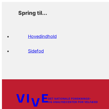
Spring til...
Hovedindhold
Sidefod