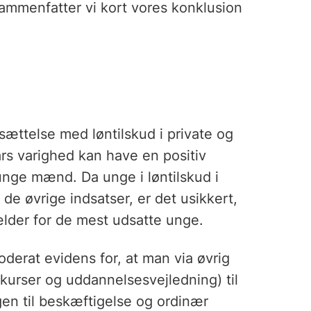
sammenfatter vi kort vores konklusion
sættelse med løntilskud i private og
års varighed kan have en positiv
 unge mænd. Da unge i løntilskud i
de øvrige indsatser, er det usikkert,
ælder for de mest udsatte unge.
derat evidens for, at man via øvrig
skurser og uddannelsesvejledning) til
en til beskæftigelse og ordinær