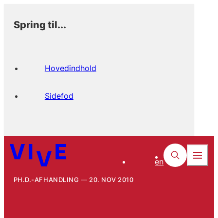
Spring til...
Hovedindhold
Sidefod
en
PH.D.-AFHANDLING
20. NOV 2010