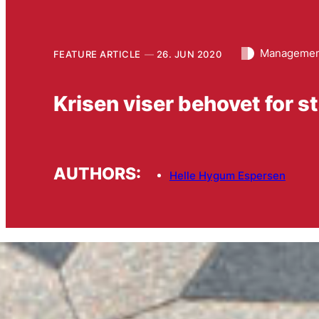
Management
FEATURE ARTICLE
26. JUN 2020
Krisen viser behovet for s
AUTHORS:
Helle Hygum Espersen