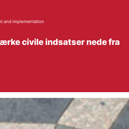
 and implementation
tærke civile indsatser nede fra