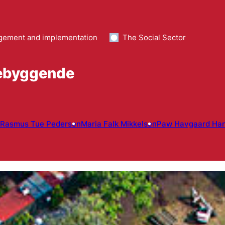
ement and implementation
The Social Sector
rebyggende
Rasmus Tue Pedersen
Maria Falk Mikkelsen
Paw Havgaard Ha