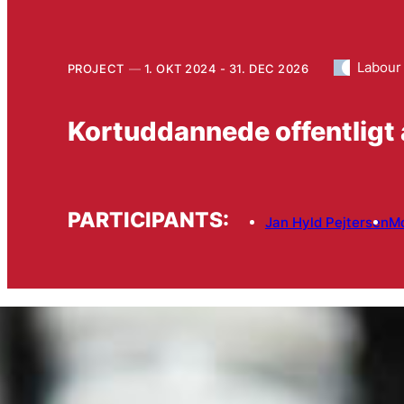
Labour
PROJECT
1. OKT 2024 - 31. DEC 2026
Kortuddannede offentligt 
PARTICIPANTS:
Jan Hyld Pejtersen
Mo