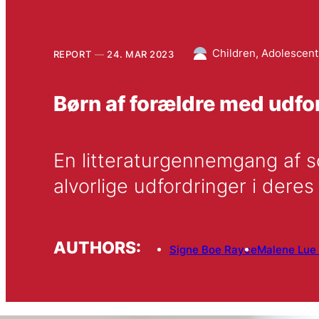
Children, Adolescent
REPORT
24. MAR 2023
Børn af forældre med udfo
En litteraturgennemgang af so
alvorlige udfordringer i deres 
AUTHORS:
Signe Boe Rayce
Malene Lue