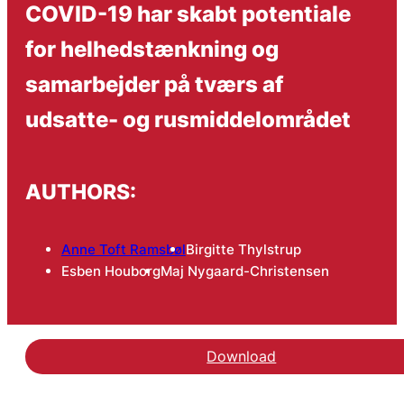
COVID-19 har skabt potentiale
for helhedstænkning og
samarbejder på tværs af
udsatte- og rusmiddelområdet
AUTHORS:
Anne Toft Ramsbøl
Birgitte Thylstrup
Esben Houborg
Maj Nygaard-Christensen
Download