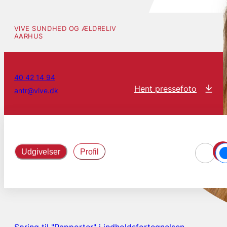
VIVE SUNDHED OG ÆLDRELIV
AARHUS
40 42 14 94
Hent pressefoto
antr@vive.dk
Udgivelser
Profil