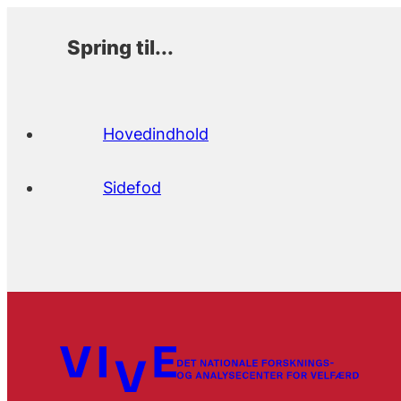
Spring til...
Hovedindhold
Sidefod