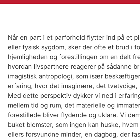
Når en part i et parforhold flytter ind på et p
eller fysisk sygdom, sker der ofte et brud i 
hjemligheden og forestillingen om en delt fre
hvordan livspartnere reagerer på sådanne bru
imagistisk antropologi, som især beskæftige
erfaring, hvor det imaginære, det tvetydige
Med dette perspektiv dykker vi ned i erfarin
mellem tid og rum, det materielle og immateri
forestillede bliver flydende og uklare. Vi d
buket blomster, som ingen kan huske, hvem 
ellers forsvundne minder, en dagbog, der fa