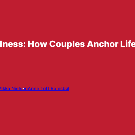
dness: How Couples Anchor Life
ikka Nielsen
Anne Toft Ramsbøl