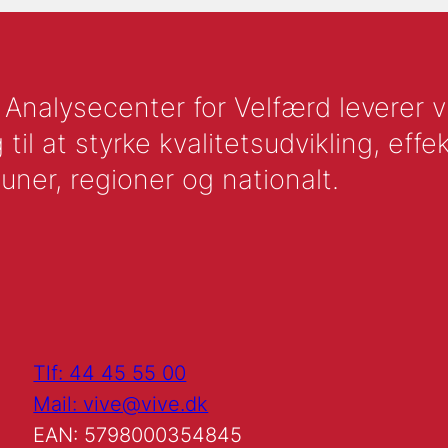
nalysecenter for Velfærd leverer vid
l at styrke kvalitetsudvikling, effek
uner, regioner og nationalt.
Tlf: 44 45 55 00
Mail: vive@vive.dk
EAN: 5798000354845