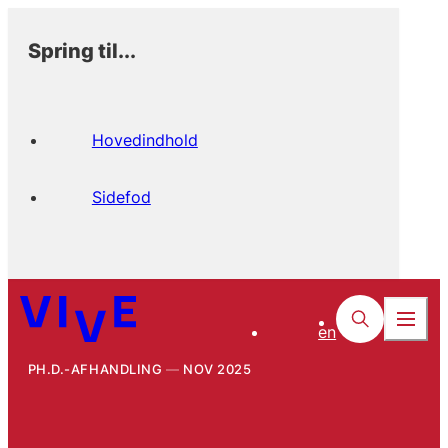
Spring til...
Hovedindhold
Sidefod
en
PH.D.-AFHANDLING
NOV 2025