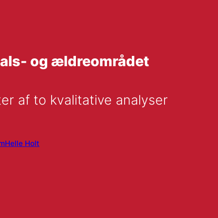
tals- og ældreområdet
r af to kvalitative analyser
lm
Helle Holt